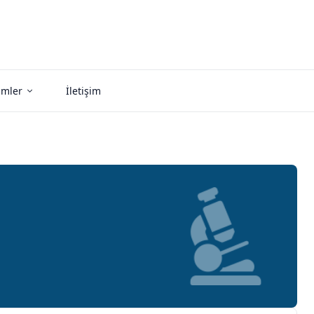
imler
İletişim