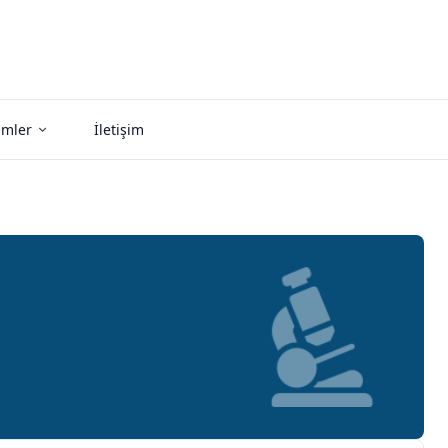
imler
İletişim