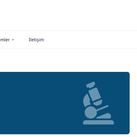
imler
İletişim