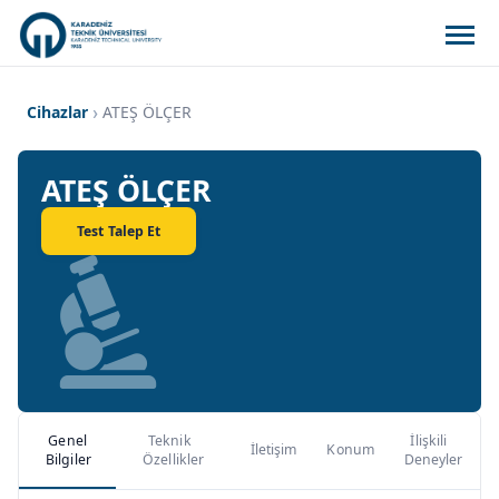
Cihazlar
ATEŞ ÖLÇER
ATEŞ ÖLÇER
Test Talep Et
Genel
Teknik
İlişkili
İletişim
Konum
Bilgiler
Özellikler
Deneyler