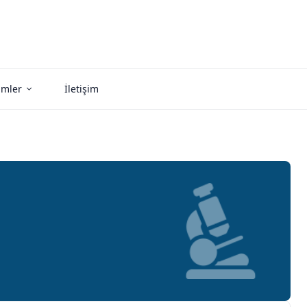
imler
İletişim