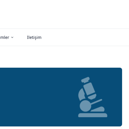
imler
İletişim