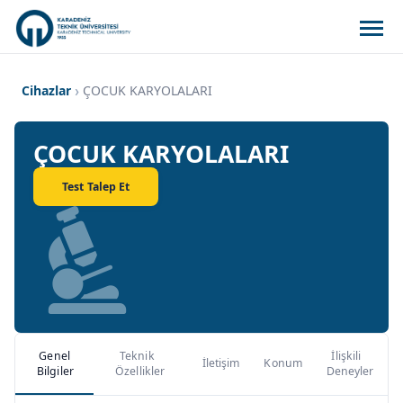
Cihazlar
ÇOCUK KARYOLALARI
ÇOCUK KARYOLALARI
Test Talep Et
Genel
Teknik
İlişkili
İletişim
Konum
Bilgiler
Özellikler
Deneyler