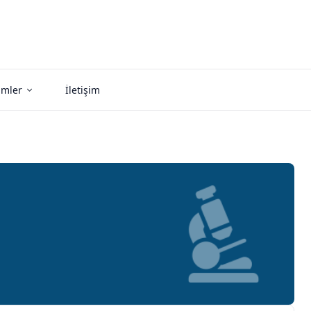
imler
İletişim