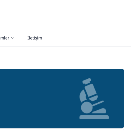
imler
İletişim