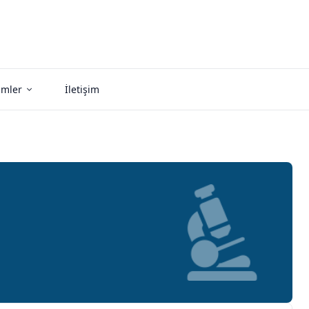
imler
İletişim