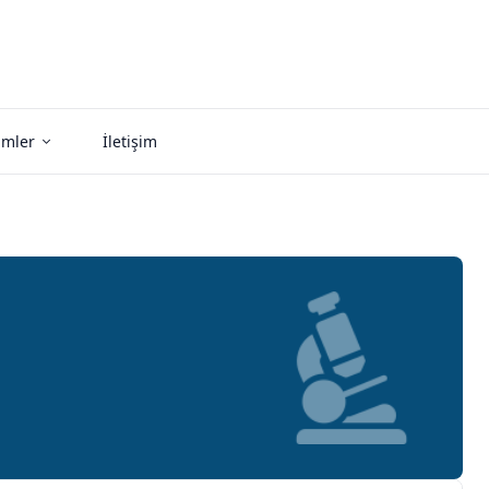
imler
İletişim