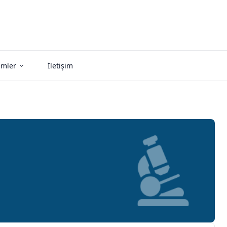
imler
İletişim