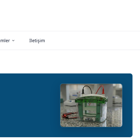
imler
İletişim