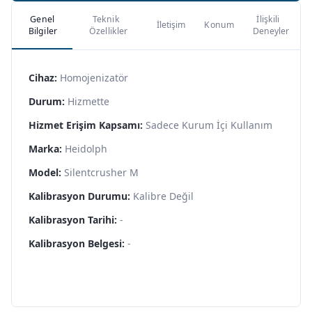
Genel
Teknik
İlişkili
İletişim
Konum
Bilgiler
Özellikler
Deneyler
Cihaz:
Homojenizatör
Durum:
Hizmette
Hizmet Erişim Kapsamı:
Sadece Kurum İçi Kullanım
Marka:
Heidolph
Model:
Silentcrusher M
Kalibrasyon Durumu:
Kalibre Değil
Kalibrasyon Tarihi:
-
Kalibrasyon Belgesi:
-