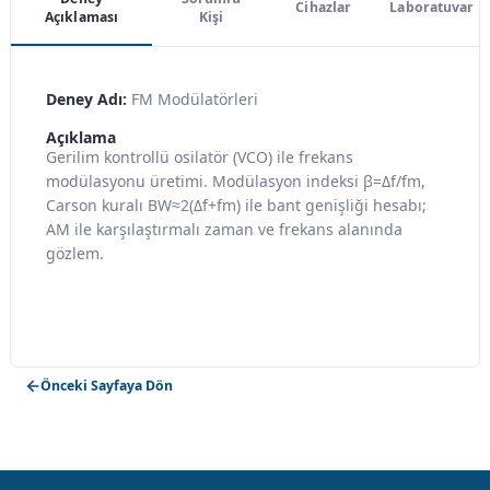
Cihazlar
Laboratuvar
Açıklaması
Kişi
Deney Adı:
FM Modülatörleri
Açıklama
Gerilim kontrollü osilatör (VCO) ile frekans
modülasyonu üretimi. Modülasyon indeksi β=Δf/fm,
Carson kuralı BW≈2(Δf+fm) ile bant genişliği hesabı;
AM ile karşılaştırmalı zaman ve frekans alanında
gözlem.
Önceki Sayfaya Dön