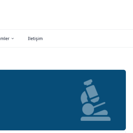
imler
İletişim