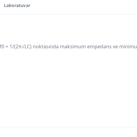
Laboratuvar
: f0 = 1/(2π√LC) noktasında maksimum empedans ve minimum 