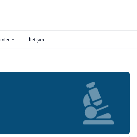
imler
İletişim