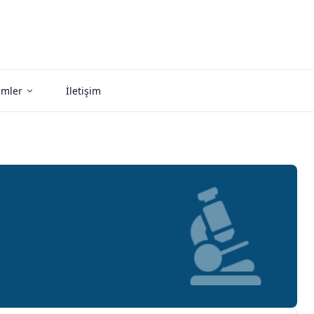
imler
İletişim