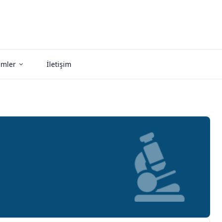
imler
İletişim