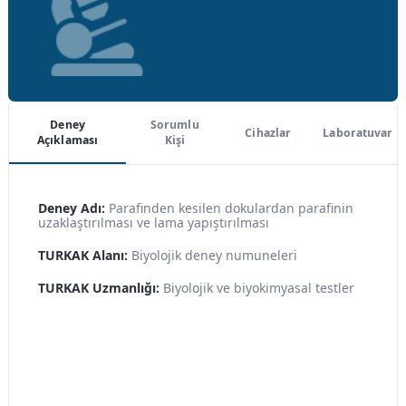
Deney
Sorumlu
Cihazlar
Laboratuvar
Açıklaması
Kişi
Deney Adı:
Parafinden kesilen dokulardan parafinin
uzaklaştırılması ve lama yapıştırılması
TURKAK Alanı:
Biyolojik deney numuneleri
TURKAK Uzmanlığı:
Biyolojik ve biyokimyasal testler