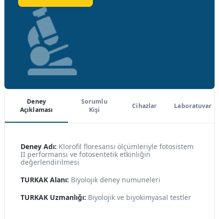
Deney
Sorumlu
Cihazlar
Laboratuvar
Açıklaması
Kişi
Deney Adı:
Klorofil floresansı ölçümleriyle fotosistem
II performansı ve fotosentetik etkinliğin
değerlendirilmesi
TURKAK Alanı:
Biyolojik deney numuneleri
TURKAK Uzmanlığı:
Biyolojik ve biyokimyasal testler