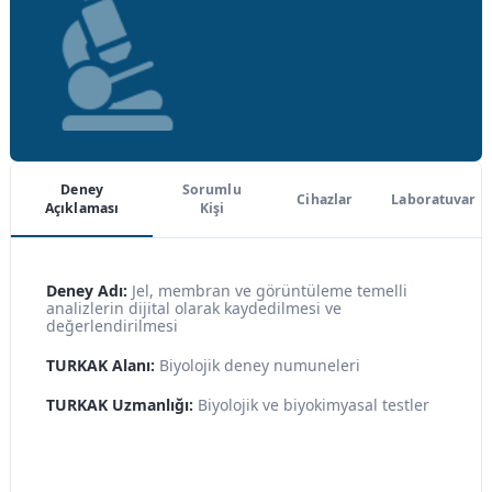
Deney
Sorumlu
Cihazlar
Laboratuvar
Açıklaması
Kişi
Deney Adı:
Jel, membran ve görüntüleme temelli
analizlerin dijital olarak kaydedilmesi ve
değerlendirilmesi
TURKAK Alanı:
Biyolojik deney numuneleri
TURKAK Uzmanlığı:
Biyolojik ve biyokimyasal testler