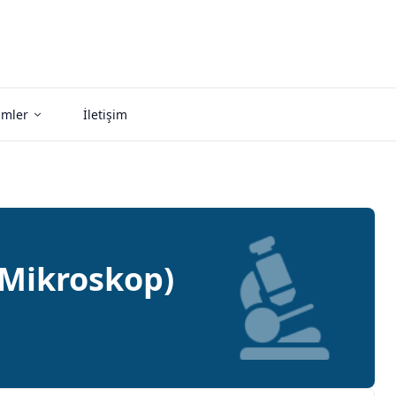
imler
İletişim
 Mikroskop)