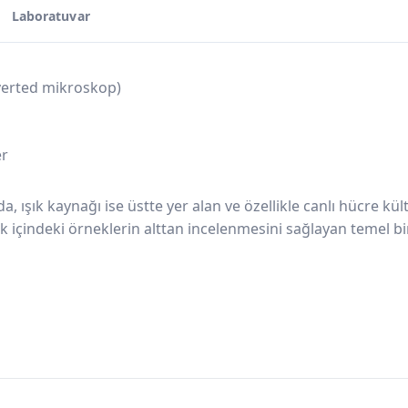
Laboratuvar
verted mikroskop)
er
da, ışık kaynağı ise üstte yer alan ve özellikle canlı hücre k
sk içindeki örneklerin alttan incelenmesini sağlayan temel b