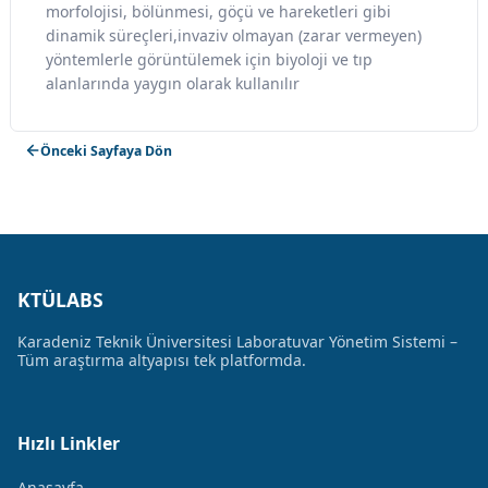
morfolojisi, bölünmesi, göçü ve hareketleri gibi
dinamik süreçleri,invaziv olmayan (zarar vermeyen)
yöntemlerle görüntülemek için biyoloji ve tıp
alanlarında yaygın olarak kullanılır
Önceki Sayfaya Dön
KTÜLABS
Karadeniz Teknik Üniversitesi Laboratuvar Yönetim Sistemi –
Tüm araştırma altyapısı tek platformda.
Hızlı Linkler
Anasayfa