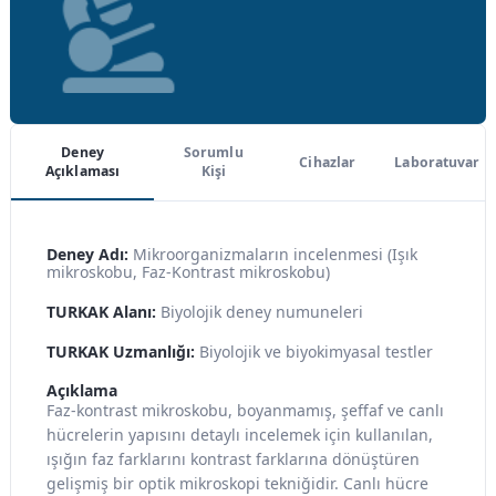
Deney
Sorumlu
Cihazlar
Laboratuvar
Açıklaması
Kişi
Deney Adı:
Mikroorganizmaların incelenmesi (Işık
mikroskobu, Faz-Kontrast mikroskobu)
TURKAK Alanı:
Biyolojik deney numuneleri
TURKAK Uzmanlığı:
Biyolojik ve biyokimyasal testler
Açıklama
Faz-kontrast mikroskobu, boyanmamış, şeffaf ve canlı
hücrelerin yapısını detaylı incelemek için kullanılan,
ışığın faz farklarını kontrast farklarına dönüştüren
gelişmiş bir optik mikroskopi tekniğidir. Canlı hücre