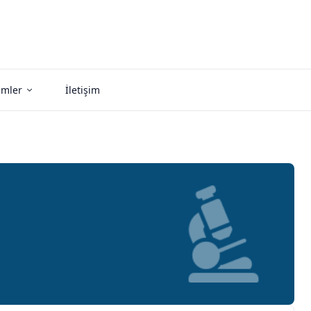
imler
İletişim