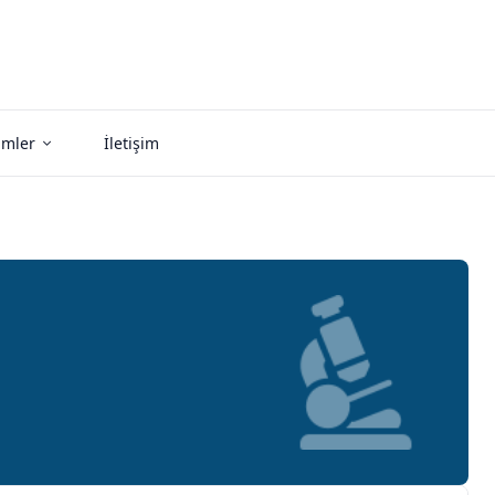
imler
İletişim