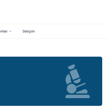
imler
İletişim