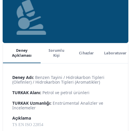
Deney
Sorumlu
Cihazlar
Laboratuvar
Açıklaması
Kişi
Deney Adı:
Benzen Tayini / Hidrokarbon Tipleri
(Olefinler) / Hidrokarbon Tipleri (Aromatikler)
TURKAK Alanı:
Petrol ve petrol ürünleri
TURKAK Uzmanlığı:
Enstrümental Analizler ve
İncelemeler
Açıklama
TS EN ISO 22854