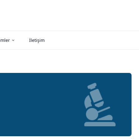
imler
İletişim