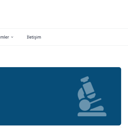
imler
İletişim