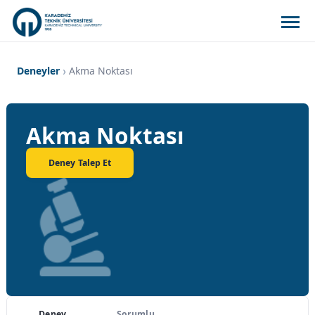
Deneyler
Akma Noktası
Akma Noktası
Deney Talep Et
Deney
Sorumlu