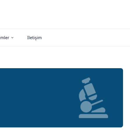
imler
İletişim