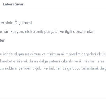
Laboratuvar
terninin Ölçülmesi
ekomünikasyon, elektronik parçalar ve ilgili donanımlar
ler
uzu içinde oluşan maksimum ve minimum akım/gerilim değerleri ölçül
eket ettirilerek duran dalga paterni çıkarılır ve iki minimum arasın
um noktalar yeniden ölçülür ve bulunan dalga boyu kullanılarak dalg