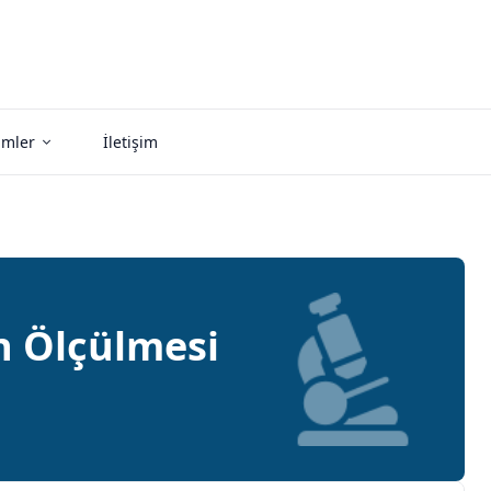
imler
İletişim
n Ölçülmesi