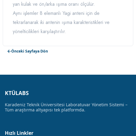
yan kulak ve ön/arka ışıma oranı ölçülür.
Aynı işlemler 8 elemanlı Yagi anteni için de
tekrarlanarak iki antenin ışıma karakteristikleri ve
yönelticilikleri karşılaştırılır.
Önceki Sayfaya Dön
KTÜLABS
Karadeniz Teknik Üniversitesi Laboratuvar Yönetim Sistemi –
Tüm araştırma altyapısı tek platformda.
Hızlı Linkler