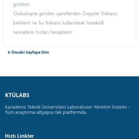
gözlenir.
Osiloskopta görülen işaretlerden Doppler frekansı
belirlenir ve bu frekans kullanılarak hareketli
nesnelerin hızları hesaplanır.
Önceki Sayfaya Dön
KTÜLABS
Karadeniz Teknik Üniversitesi Laboratuvar Yönetim Sistemi –
Tüm araştırma altyapısı tek platformda.
Hızlı Linkler