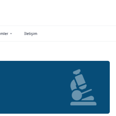
imler
İletişim