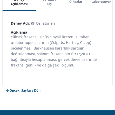
Cihazlar
Laboratuvar
Açıklaması
Kişi
Deney Adı:
RF Osilatörleri
Açıklama
Yüksek frekanslı sinüs sinyali üreten LC tabanlı
osilatör topolojilerinin (Colpitts, Hartley, Clapp)
incelenmesi. Barkhausen kararlılık şartının
doğrulanması, salınım frekansının f0=1/(2π√LC)
bağıntısıyla hesaplanması; gerçek devre üzerinde
frekans, genlik ve dalga şekli ölçümü.
Önceki Sayfaya Dön