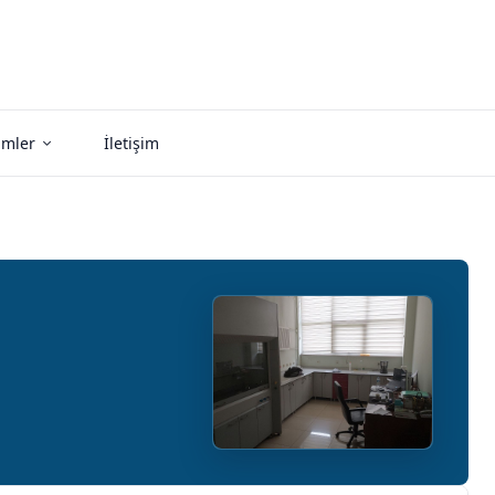
imler
İletişim