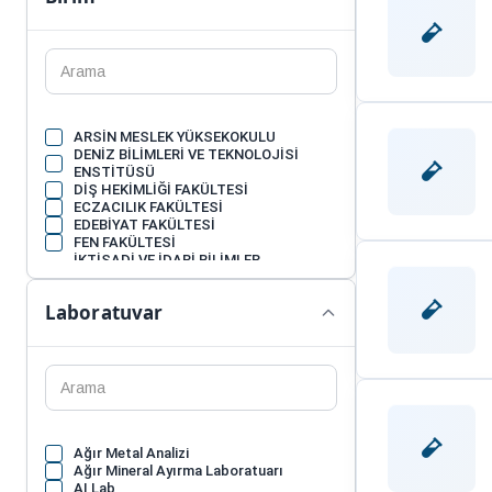
ARSİN MESLEK YÜKSEKOKULU
DENİZ BİLİMLERİ VE TEKNOLOJİSİ
ENSTİTÜSÜ
DİŞ HEKİMLİĞİ FAKÜLTESİ
ECZACILIK FAKÜLTESİ
EDEBİYAT FAKÜLTESİ
FEN FAKÜLTESİ
İKTİSADİ VE İDARİ BİLİMLER
FAKÜLTESİ
MAÇKA MESLEK YÜKSEKOKULU
Laboratuvar
MİMARLIK FAKÜLTESİ
MÜHENDİSLİK FAKÜLTESİ
OF TEKNOLOJİ FAKÜLTESİ
ORMAN FAKÜLTESİ
SAĞLIK BİLİMLERİ FAKÜLTESİ
SAĞLIK HİZMETLERİ MESLEK
YÜKSEKOKULU
SÜRMENE ABDULLAH KANCA MESLEK
YÜKSEKOKULU
Ağır Metal Analizi
SÜRMENE DENİZ BİLİMLERİ FAKÜLTESİ
Ağır Mineral Ayırma Laboratuarı
TIP FAKÜLTESİ
AI Lab