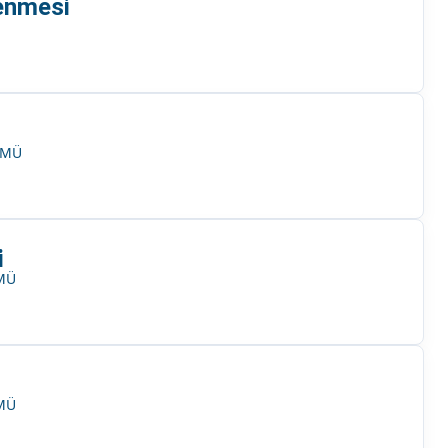
lenmesi
ÜMÜ
i
ÜMÜ
ÜMÜ