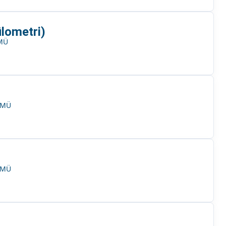
lometri)
MÜ
ÜMÜ
ÜMÜ