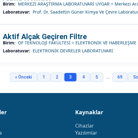
Birim:
MERKEZİ ARAŞTIRMA LABORATUVARI UYGAR > Merkezi Araş
Laboratuvar:
Prof. Dr. Saadettin Güner Kimya Ve Çevre Laboratu
Aktif Alçak Geçiren Filtre
Birim:
OF TEKNOLOJİ FAKÜLTESİ > ELEKTRONİK VE HABERLEŞM
Laboratuvar:
ELEKTRONİK DEVRELER LABORATUVARI
...
« Önceki
1
2
3
4
5
69
So
ler
Kaynaklar
Cihazlar
a
Yazılımlar