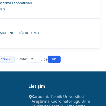
tırma Laboratuvarı
varı
E MÜHENDİSLİĞİ BÖLÜMÜ
Sayfa:
/ 69
Git
nraki »
İletişim
Karadeniz Teknik Üniversitesi
Araştırma Koordinatörlüğü Bilim
Kültür Ve Sanat Evi, Üniversite