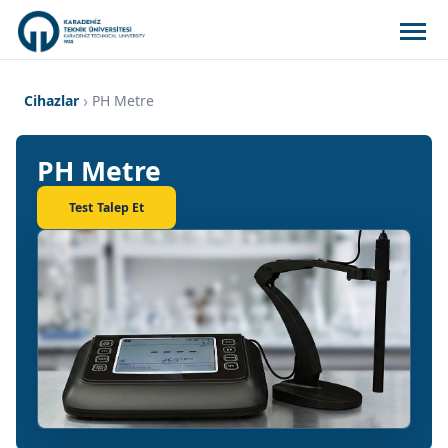
Cihazlar
PH Metre
PH Metre
Test Talep Et