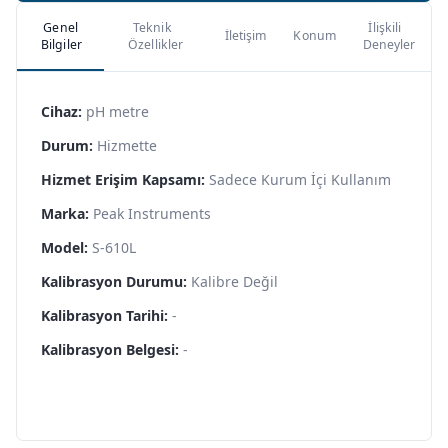
Genel
Teknik
İlişkili
İletişim
Konum
Bilgiler
Özellikler
Deneyler
Cihaz:
pH metre
Durum:
Hizmette
Hizmet Erişim Kapsamı:
Sadece Kurum İçi Kullanım
Marka:
Peak Instruments
Model:
S-610L
Kalibrasyon Durumu:
Kalibre Değil
Kalibrasyon Tarihi:
-
Kalibrasyon Belgesi:
-