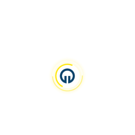
1-Vortex
Birim:
TIP FAKÜLTESİ > TEMEL TIP BİLİMLERİ BÖLÜMÜ
Kategori:
Mx-S
Laboratuvar:
Tıbbi Mikrobiyoloji
-20 Derin Dondurucu
Birim:
ECZACILIK FAKÜLTESİ > ECZACILIK MESLEK BİLİMLERİ
Kategori:
Arçelik
Laboratuvar:
Farmakoloji Araştırma Laboratuvarı
200 tf kapasiteli yük hücresi
Birim:
DEPREM VE YAPI SAĞLIĞI UYGAR > Deprem Ve Yapı Sağlığı
Kategori:
LS
Laboratuvar:
KTÜ DE-YAS